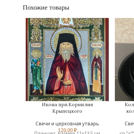
Похожие товары
Икона прп.Корнилия
Кол
Крыпецкого
ко
Свечи и церковная утварь
Све
120,00
₽
Планшет. Размер 11х13.5 см.
<p "=