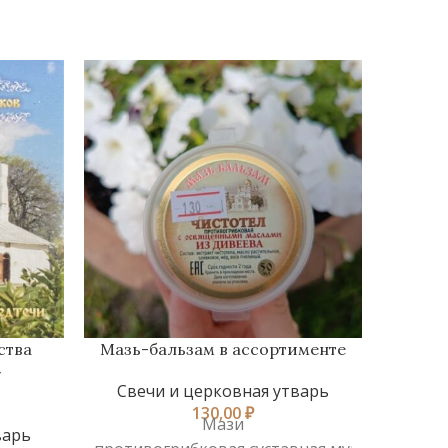
ства
Мазь-бальзам в ассортименте
»
Свечи и церковная утварь
Све
130,00
₽
Мази
Вазел
варь