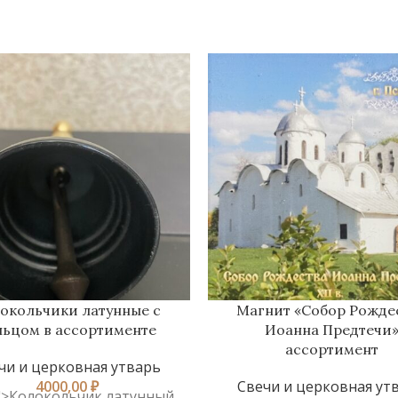
окольчики латунные с
Магнит «Собор Рожде
льцом в ассортименте
Иоанна Предтечи
ассортимент
чи и церковная утварь
4000,00
₽
Свечи и церковная ут
"">Колокольчик латунный.